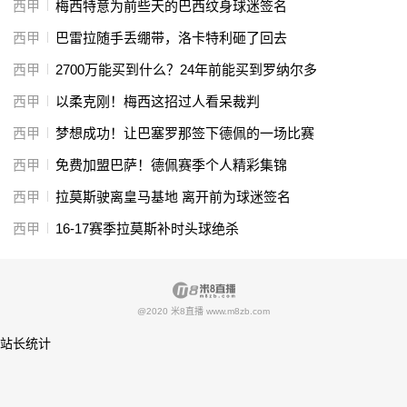
西甲
梅西特意为前些天的巴西纹身球迷签名
西甲
巴雷拉随手丢绷带，洛卡特利砸了回去
西甲
2700万能买到什么？24年前能买到罗纳尔多
西甲
以柔克刚！梅西这招过人看呆裁判
西甲
梦想成功！让巴塞罗那签下德佩的一场比赛
西甲
免费加盟巴萨！德佩赛季个人精彩集锦
西甲
拉莫斯驶离皇马基地 离开前为球迷签名
西甲
16-17赛季拉莫斯补时头球绝杀
@2020 米8直播 www.m8zb.com
站长统计