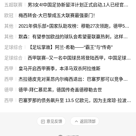
五超联赛
男3女4!中国足协新留洋计划正式启动,1人已经官宣加盟欧洲豪门
欧冠
梅西转会-大巴黎成五大联赛最强豪门！
其他
2021年俱乐部+国家队助攻榜：穆勒27次领跑，德甲5将上榜
其他
默森：有望参加欧战的球队会希望曼联赢热刺，这样索帅才会留下
足球综合
【足坛掌故】阿兰-希勒——“霸王”与“传奇”
足球综合
西甲联赛--又一名中国球员将登陆西甲，中国足球正在蓬勃发展！
西甲
皇马开启西甲赛季，本泽马双杀阿拉维斯
西甲
杰拉德皮克对莱昂内尔梅西退出：巴塞罗那可以竞争，没有他也能玩得开心
德甲
德甲-拜仁慕尼黑，德国传奇盖德穆勒去世
西甲
巴塞罗那的债务飙升至 13.5 亿欧元，因为主席琼·拉波尔塔 (Joan Laporta) 斥责前任的“谎言”
意见反馈
返回顶部