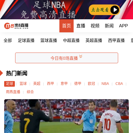
首页
直播
视频
新闻
APP
全部
足球直播
篮球直播
中超直播
英超直播
西甲直播
今日有0场直播
热门新闻
足球
篮球
英超
西甲
意甲
德甲
欧冠
NBA
CBA
雨燕直播
综合