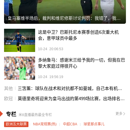
皇马塞维半场后，裁判和维尼修斯讨论判罚：我错了，我已经说过了
这是中卫？巴斯托尼本赛季创造6次重大机
会，意甲球员中最多
10-24
20:06:53
多纳鲁马：感谢米兰给予我的一切，但我在巴
黎大家庭过得很开心
10-24
19:56:19
其他
三笘薰：球队在战术和对抗都不如曼城，自己本有机会改变战局
欧冠
莫德里奇将迎来为皇马出战的第499场比赛，出场排名队史第15位
专栏
更多
米8直播最热最全专栏
欧洲五大联赛
NBA常规赛(热)
中超CBA
球星那点事儿