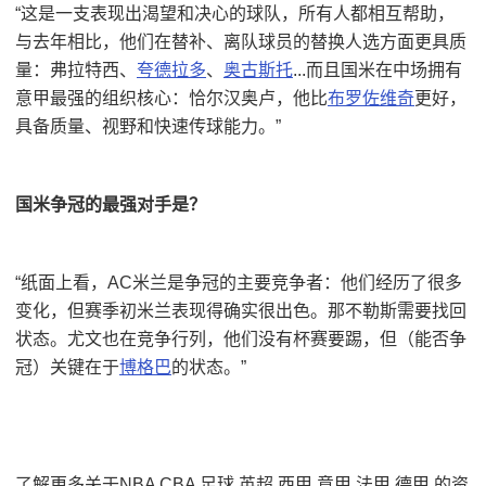
“这是一支表现出渴望和决心的球队，所有人都相互帮助，
与去年相比，他们在替补、离队球员的替换人选方面更具质
量：弗拉特西、
夸德拉多
、
奥古斯托
...而且国米在中场拥有
意甲最强的组织核心：恰尔汉奥卢，他比
布罗佐维奇
更好，
具备质量、视野和快速传球能力。”
国米争冠的最强对手是？
“纸面上看，AC米兰是争冠的主要竞争者：他们经历了很多
变化，但赛季初米兰表现得确实很出色。那不勒斯需要找回
状态。尤文也在竞争行列，他们没有杯赛要踢，但（能否争
冠）关键在于
博格巴
的状态。”
了解更多关于NBA CBA 足球 英超 西甲 意甲 法甲 德甲 的资