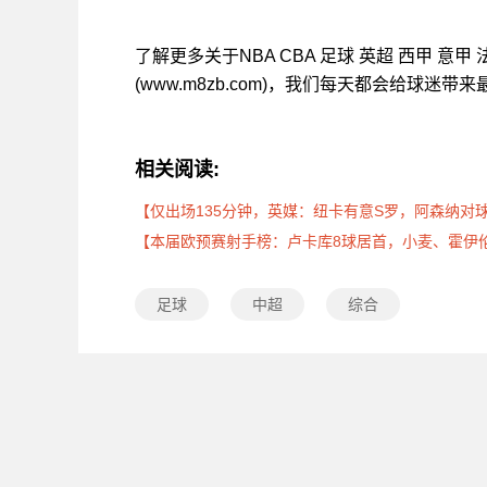
了解更多关于NBA CBA 足球 英超 西甲 意
(www.m8zb.com)，我们每天都会给球迷
相关阅读:
【仅出场135分钟，英媒：纽卡有意S罗，阿森纳对球
【本届欧预赛射手榜：卢卡库8球居首，小麦、霍伊
足球
中超
综合