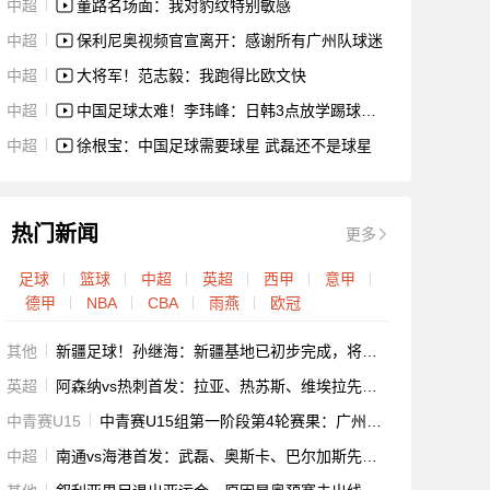
中超
董路名场面：我对豹纹特别敏感
中超
保利尼奥视频官宣离开：感谢所有广州队球迷
中超
大将军！范志毅：我跑得比欧文快
中超
中国足球太难！李玮峰：日韩3点放学踢球，我们22点还在写作业
中超
徐根宝：中国足球需要球星 武磊还不是球星
热门新闻
更多
足球
篮球
中超
英超
西甲
意甲
德甲
NBA
CBA
雨燕
欧冠
其他
新疆足球！孙继海：新疆基地已初步完成，将面向全疆招募+费用全免
英超
阿森纳vs热刺首发：拉亚、热苏斯、维埃拉先发，孙兴慜麦迪逊出战
中青赛U15
中青赛U15组第一阶段第4轮赛果：广州队7-0湖南湘涛 三镇6-1浙江
中超
南通vs海港首发：武磊、奥斯卡、巴尔加斯先发，罗马里奥、刘欢出战