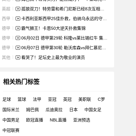
英超
孤狼双刀！特劳雷和希门尼斯已经8次互相助攻进球，效率英超第一
西甲
卡西利亚斯西甲25佳扑救，伯纳乌永远的守护神。
德甲
霸气狮王！卡恩50大逆天扑救集锦
德甲
06月02日 德甲第29轮 科隆vs莱比锡红牛 集锦 录像
德甲
06月07日 德甲第30轮 勒沃库森vs拜仁慕尼黑 集锦 录像
其他
看哭了！足坛史上最为敬业的演员
相关热门标签
足球
篮球
法甲
亚冠
英冠
美职联
C罗
国际米兰
姆巴佩
瓜迪奥拉
日本
中国女足
中国男足
欧冠直播
NBL直播
亚洲预选
中冠联赛