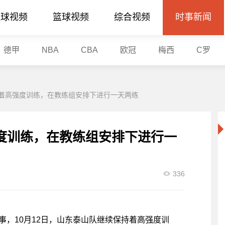
足球视频
篮球视频
综合视频
时事新闻
德甲
NBA
CBA
欧冠
梅西
C罗
着高强度训练，在教练组安排下进行一天两练
度训练，在教练组安排下进行一
336
赛事，10月12日，山东泰山队继续保持着高强度训