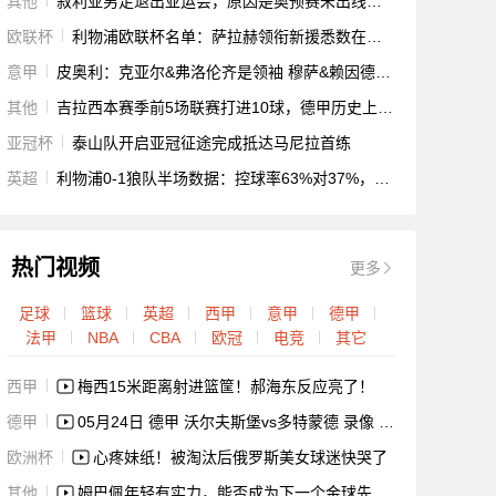
其他
叙利亚男足退出亚运会，原因是奥预赛未出线失去锻炼意义
欧联杯
利物浦欧联杯名单：萨拉赫领衔新援悉数在列，阿德里安缺席
意甲
皮奥利：克亚尔&弗洛伦齐是领袖 穆萨&赖因德斯仍需更好理解战术
其他
吉拉西本赛季前5场联赛打进10球，德甲历史上此前只有莱万做到
亚冠杯
泰山队开启亚冠征途完成抵达马尼拉首练
英超
利物浦0-1狼队半场数据：控球率63%对37%，射门数5比8
热门视频
更多
足球
篮球
英超
西甲
意甲
德甲
法甲
NBA
CBA
欧冠
电竞
其它
西甲
梅西15米距离射进篮筐！郝海东反应亮了！
德甲
05月24日 德甲 沃尔夫斯堡vs多特蒙德 录像 集锦
欧洲杯
心疼妹纸！被淘汰后俄罗斯美女球迷快哭了
其他
姆巴佩年轻有实力，能否成为下一个金球先生？