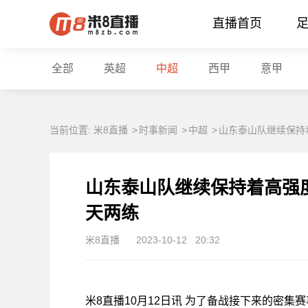
站长统计
直播首页
全部
英超
中超
西甲
意甲
当前位置:
米8直播
>
时事新闻
>
中超
>
山东泰山队继续保持
山东泰山队继续保持着高强
天两练
米8直播
2023-10-12
20:32
米8直播10月12日讯 为了备战接下来的密集