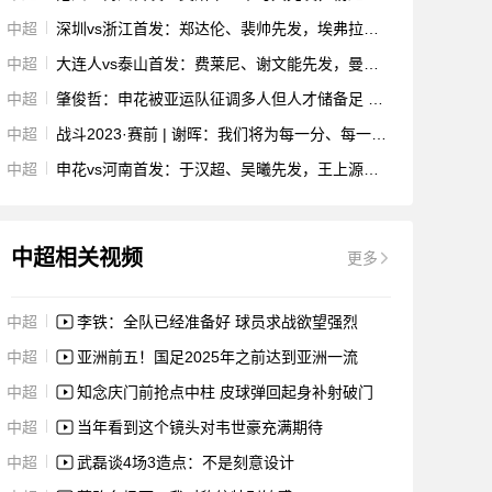
中超
深圳vs浙江首发：郑达伦、裴帅先发，埃弗拉、莱昂纳多出战
中超
大连人vs泰山首发：费莱尼、谢文能先发，曼佐基、曼巴出战
中超
肇俊哲：申花被亚运队征调多人但人才储备足 沧州要拿出骨气
中超
战斗2023·赛前 | 谢晖：我们将为每一分、每一个球去拼搏
中超
申花vs河南首发：于汉超、吴曦先发，王上源、黄紫昌出战
中超相关视频
更多
中超
李铁：全队已经准备好 球员求战欲望强烈
中超
亚洲前五！国足2025年之前达到亚洲一流
中超
知念庆门前抢点中柱 皮球弹回起身补射破门
中超
当年看到这个镜头对韦世豪充满期待
中超
武磊谈4场3造点：不是刻意设计