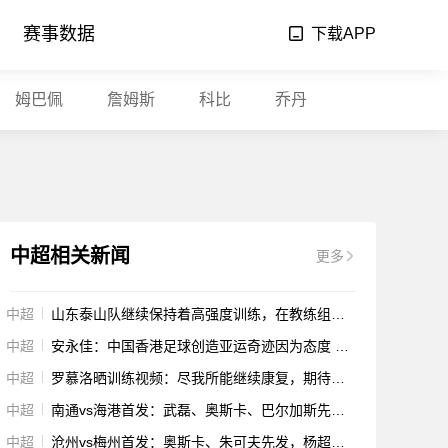
赛事数据
下载APP
姆巴佩
詹姆斯
科比
乔丹
中超相关新闻
更多
中超
山东泰山队继续保持着高强度训练，在教练组安排下进行一天两练
中超
安永佳：中国香港足球创造亚运奇迹因为态度 下一个目标是踢中超
中超
罗慕洛晒训练视频：尽我所能继续康复，期待尽快和队友并肩战斗
中超
南通vs海港首发：武磊、奥斯卡、巴尔加斯先发，罗马里奥、刘欢出战
中超
沧州vs梅州首发：奥斯卡、朱可夫先发，杨超声、康拉德出战