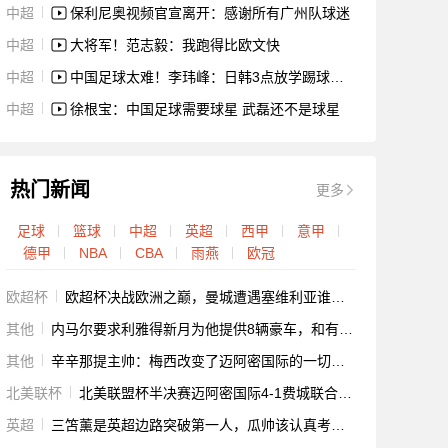
中超
保利尼奥视频官宣离开：感谢所有广州队球迷
中超
大将军！范志毅：我跑得比欧文快
中超
中国足球太难！李玮峰：日韩3点放学踢球，我们22点还在写作业
中超
徐根宝：中国足球需要球星 武磊还不是球星
热门新闻
更多
足球
篮球
中超
英超
西甲
意甲
德甲
NBA
CBA
雨燕
欧冠
欧超杯
欧超杯决战欧洲之巅，曼城遭遇塞维利亚谁将最终捧杯？
其他
内马尔要求利雅得新月为他提供8辆豪车，和有25个间房的住宅
其他
辛辛那提主帅：梅西改变了迈阿密国际的一切，想阻止他们是愚蠢的
北美联杯
北美联盟杯半决赛迈阿密国际4-1费城联合晋级决赛！
英超
三笘薰是英超边路突破第一人，瓜帅该认真考虑是否引进他