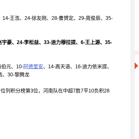
14-王浩、24-徐友刚、28-曹赟定、29-周俊辰、35-
镪
赵宇豪、24-李松益、33-迪力穆拉提、6-王上源、35-
伯元、10-
阿德里安
、14-高天语、16-迪力依米提、
浩、30-黎腾龙
分位列积分榜第3位，河南队在中超7胜7平10负积28