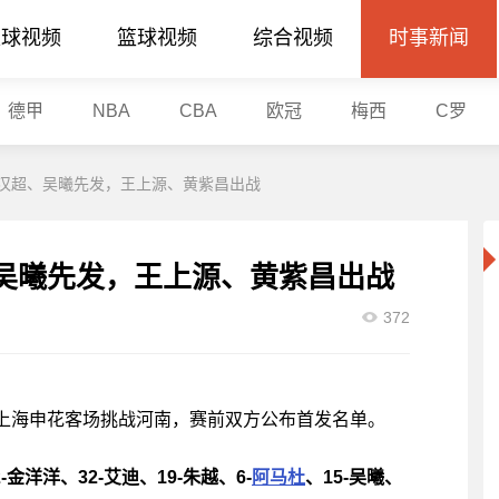
足球视频
篮球视频
综合视频
时事新闻
德甲
NBA
CBA
欧冠
梅西
C罗
于汉超、吴曦先发，王上源、黄紫昌出战
、吴曦先发，王上源、黄紫昌出战
372
5轮，上海申花客场挑战河南，赛前双方公布首发名单。
2-金洋洋、32-艾迪、19-朱越、6-
阿马杜
、15-吴曦、