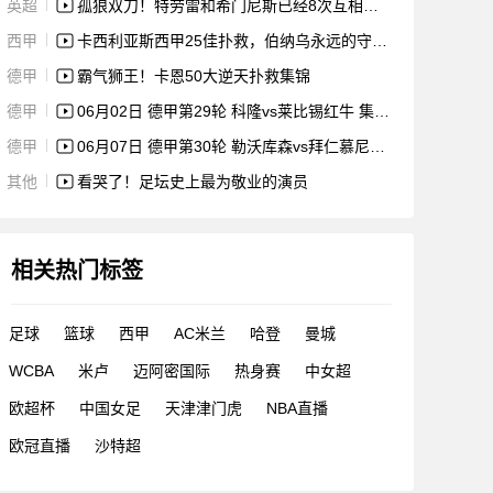
英超
孤狼双刀！特劳雷和希门尼斯已经8次互相助攻进球，效率英超第一
西甲
卡西利亚斯西甲25佳扑救，伯纳乌永远的守护神。
德甲
霸气狮王！卡恩50大逆天扑救集锦
德甲
06月02日 德甲第29轮 科隆vs莱比锡红牛 集锦 录像
德甲
06月07日 德甲第30轮 勒沃库森vs拜仁慕尼黑 集锦 录像
其他
看哭了！足坛史上最为敬业的演员
相关热门标签
足球
篮球
西甲
AC米兰
哈登
曼城
WCBA
米卢
迈阿密国际
热身赛
中女超
欧超杯
中国女足
天津津门虎
NBA直播
欧冠直播
沙特超