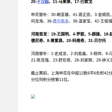
20-
于汉超
、11-马莱莱、17-巴索戈
申花替补：30-鲍亚雄、41-周正凯、3-金顺凯、
何龙海、36-
费尔南多
、38-温家宝、42-王俊
河南首发：19-王国明、4-罗歆、5-顾操、18-
德尼奇、8-黄紫昌、20-科维奇、31-贝尔托
河南替补：1-史成龙、2-刘易鑫、3-杨帅、9-冯
21-陈克强、23-舒尼奇、26-刘家辉、29-钟义
截止赛前，上海申花在中超12胜6平6负积42
分位列积分榜第11位。