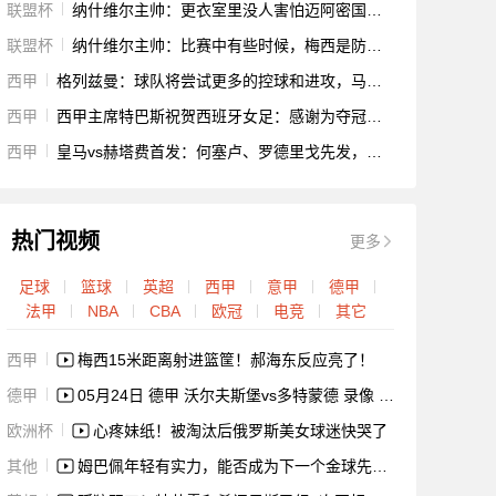
联盟杯
纳什维尔主帅：更衣室里没人害怕迈阿密国际，但我尊重梅西
联盟杯
纳什维尔主帅：比赛中有些时候，梅西是防不住的
西甲
格列兹曼：球队将尝试更多的控球和进攻，马竞球员具备这样的实力
西甲
西甲主席特巴斯祝贺西班牙女足：感谢为夺冠付出努力的每个人
西甲
皇马vs赫塔费首发：何塞卢、罗德里戈先发，莫德里奇、凯帕出战
热门视频
更多
足球
篮球
英超
西甲
意甲
德甲
法甲
NBA
CBA
欧冠
电竞
其它
西甲
梅西15米距离射进篮筐！郝海东反应亮了！
德甲
05月24日 德甲 沃尔夫斯堡vs多特蒙德 录像 集锦
欧洲杯
心疼妹纸！被淘汰后俄罗斯美女球迷快哭了
其他
姆巴佩年轻有实力，能否成为下一个金球先生？