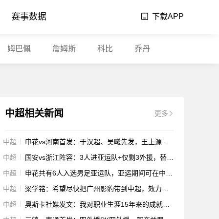
赛事数据
下载APP
姆巴佩
詹姆斯
科比
乔丹
中超相关新闻
更多
中超
申花vs河南首发：于汉超、吴曦先发，王上源、黄紫昌出战
中超
国安vs浙江阵容：3人进亚运队+仅剩3外援，替补席恐难坐满
中超
申花共有6人入选男足亚运队，亚运期间可在中超享受补偿政策
中超
梁学铭：希望尽快把广州影豹带到中超，效力家乡球队是最值得的事
中超
奥斯卡社媒发文：我对职业生涯15年来的成就和付出感到非常自豪