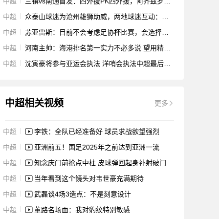
中超
三镇vs南通首发：四外援PK四外援，阿齐兹罗马里奥先发，马尔康替补
中超
众泰山球迷为沧州雄狮助威，两地球迷互动：欢迎山东，感谢沧州
中超
苏亚雷斯：目前不会考虑足协杯比赛，会选择最好的11名球员上场
中超
河南主帅：海港排名第一实力不必多说 望用精彩表现为俱乐部庆生
中超
沈寅豪将参与亚运会执法 洋哨会执法中超最后几轮关键场次
中超相关视频
更多
中超
李铁：全队已经准备好 球员求战欲望强烈
中超
亚洲前五！国足2025年之前达到亚洲一流
中超
知念庆门前抢点中柱 皮球弹回起身补射破门
中超
当年看到这个镜头对韦世豪充满期待
中超
武磊谈4场3造点：不是刻意设计
中超
董路名场面：我对豹纹特别敏感