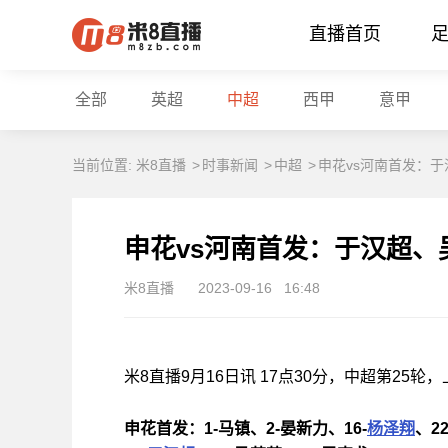
直播首页
全部
英超
中超
西甲
意甲
当前位置:
米8直播
>
时事新闻
>
中超
>
申花vs河南首发：
申花vs河南首发：于汉超
米8直播
2023-09-16
16:48
米8直播9月16日讯 17点30分，中超第2
申花首发：1-马镇、2-晏新力、16-
杨泽翔
、2