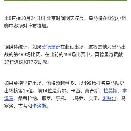
米8直播10月24日讯 北京时间明天凌晨，皇马将在欧冠小组
赛中客场对阵布拉加。
据媒体统计，如果
莫德里奇
在此役出场，这将是他为皇马出
战的第499场比赛，在此前的498场比赛中，莫德里奇贡献
37粒进球和77次助攻。
如果莫德里奇出场，他将超越琴多，以499场排名皇马队史
出场榜第15位。前14位是劳尔、卡西、桑奇斯、
拉莫斯
、
本
泽马
、桑蒂拉纳、耶罗、亨托、卡马乔、皮里、
米歇尔
、马
塞洛、古蒂和
卡洛斯
。